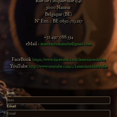
Rue de l'inquiétude 1/41
5000 Namur
Belgique (BE)
N° Ent. : BE 0650.713.117
+32 497 088 534
eMail :
lesenfantsdufeube@gmail.com
FaceBook
https://www.facebook.com/lesenfantsdufeu
YouTube
http://www.youtube.com/c/LesenfantsdufeuBe
Nom
Email