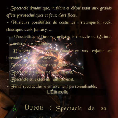
- Spectacle dynamique, rutilant et éblouissant aux grands
effets pyrotechniques et feux d'artifices.
- Plusieurs possibilités de costumes : steampunk, rock,
classique, dark fantasy, …
- 2 Possibilités : Duo = 2 artistes + 1 roadie ou Quintet
= 5 artistes + 2 roadies.
- Distribution de cierges magiques aux enfants en
introduction du spectacle.
- Spectacle muet pour tout public.
- Spectacle en nocturne uniquement.
- Spectacle en extérieur uniquement.
- Final spectaculaire entièrement personnalisable.
L'Étincelle
Durée :
Spectacle de 20