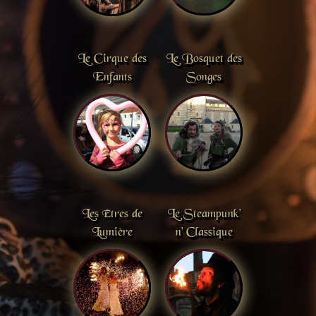
Le Cirque des
Le Bosquet des
Enfants
Songes
Les Êtres de
Le Steampunk'
Lumière
n' Classique