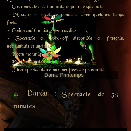
- Costumes de création unique pour le spectacle.
- Musique et spectacle pondérés avec quelques temps
forts.
- Comprend 6 artistes + 2 roadies.
- Spectacle en voix-off disponible en français,
néerlandais et anglais.
- Nocturne uniquement.
- Extérieur uniquement.
- Final spectaculaire aux artifices de proximité.
Dame Printemps
Durée :
Spectacle de 35
minutes