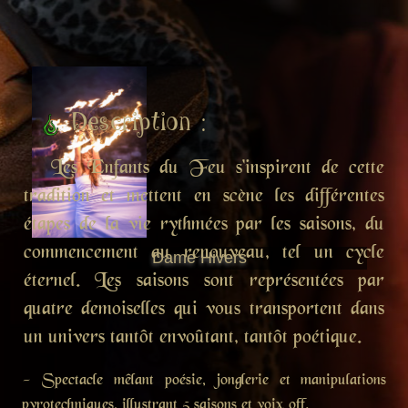
Description :
Les Enfants du Feu s'inspirent de cette
tradition et mettent en scène les différentes
étapes de la vie rythmées par les saisons, du
commencement au renouveau, tel un cycle
Dame Hivers
éternel. Les saisons sont représentées par
quatre demoiselles qui vous transportent dans
un univers tantôt envoûtant, tantôt poétique.
- Spectacle mêlant poésie, jonglerie et manipulations
pyrotechniques, illustrant 5 saisons et voix off.