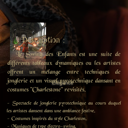
Description :
Le Swing des Enfants est une suite de
différents tableaux dynamiques ou les artistes
offrent un mélange entre techniques de
jonglerie et un visuel pyrotechnique dansant en
Élégance
costumes "Charlestone" revisités.
- Spectacle de jonglerie pyrotechnique au cours duquel
les artistes dansent dans une ambiance festive.
- Costumes inspirés du style Charleston.
- Musiques de type électro-swing.