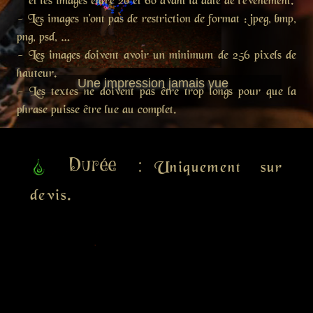
et les images entre 20 et 60 avant la date de l'évènement.
- Les images n'ont pas de restriction de format : jpeg, bmp,
png, psd, …
- Les images doivent avoir un minimum de 256 pixels de
hauteur.
Une impression jamais vue
- Les textes ne doivent pas être trop longs pour que la
phrase puisse être lue au complet.
Durée :
Uniquement sur
devis.