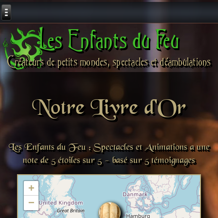
Les Enfants du Feu
Créateurs de petits mondes, spectacles et déambulations
Notre Livre d'Or
Les Enfants du Feu : Spectacles et Animations
a une
note de
5
étoiles
sur 5 - basé sur
5
témoignages
+
−