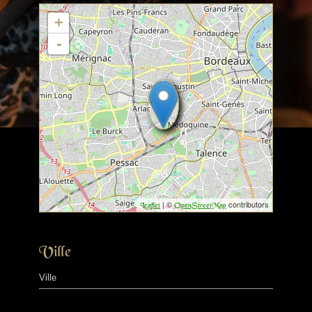
+
-
| ©
contributors
Leaflet
OpenStreetMap
Ville