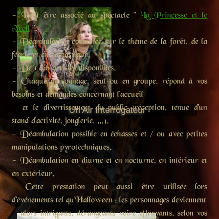
- Peut être associé au spectacle "
La Princesse et le
Troll
".
- Déambulation costumée sur le thème de la forêt, de la
féerie et du fantastique.
- De 1 à 6 artistes disponibles.
- Chaque personnage, seul ou en groupe, répond à vos
besoins et demandes concernant l'accueil
et le divertissement du public (réception, tenue d'un
Un Air Interrogateur
stand d'activité, jonglerie, …).
- Déambulation possible en échasses et / ou avec petites
manipulations pyrotechniques.
- Déambulation en diurne et en nocturne, en intérieur et
en extérieur.
- Cette prestation peut aussi être utilisée lors
d'événements tel qu'Halloween : les personnages deviennent
alors intrigants, dérangeants voire effrayants, selon vos