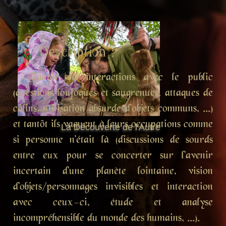
Description :
Tantôt en interactions avec le public
(questions loufoques et saugrenues, attaques de
câlins, utilisation absurde d'objets communs, ...)
et tantôt ils vaquent à leurs occupations comme
La Découverte de l'Autre
si personne n'était là (discussions de sourds
entre eux pour se concerter sur l'avenir
incertain d'une planète lointaine, vision
d'objets/personnages invisibles et interaction
avec ceux-ci, étude et analyse
incompréhensible du monde des humains, ...).