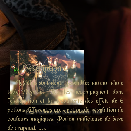
Description :
Les élus sont donc rassemblés autour d'une
table. Nyx et Nox les accompagnent dans
l'élaboration et la découverte des effets de 6
potions différentes (ex : potion de révélation de
Les Potions de Grand-Mère Troll
couleurs magiques, Potion malicieuse de bave
de crapaud, …).