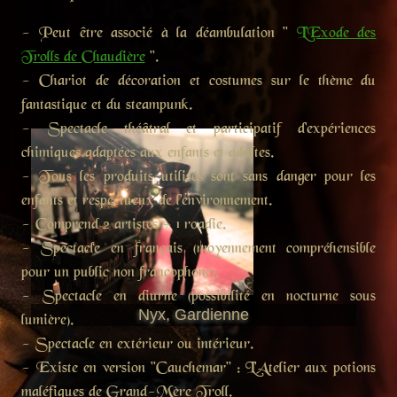
- Peut être associé à la déambulation "
L'Exode des
Trolls de Chaudière
".
- Chariot de décoration et costumes sur le thème du
fantastique et du steampunk.
- Spectacle théâtral et participatif d'expériences
chimiques adaptées aux enfants et adultes.
- Tous les produits utilisés sont sans danger pour les
enfants et respectueux de l'environnement.
- Comprend 2 artistes + 1 roadie.
- Spectacle en français (moyennement compréhensible
pour un public non francophone).
- Spectacle en diurne (possibilité en nocturne sous
Nyx, Gardienne
lumière).
- Spectacle en extérieur ou intérieur.
- Existe en version "Cauchemar" : L'Atelier aux potions
maléfiques de Grand-Mère Troll.