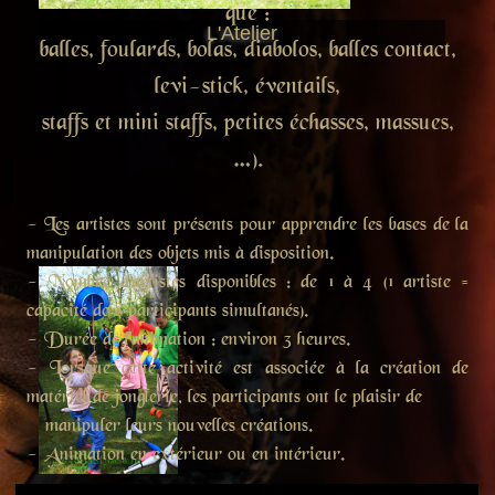
que :
L'Atelier
balles, foulards, bolas, diabolos, balles contact,
levi-stick, éventails,
staffs et mini staffs, petites échasses, massues,
…).
- Les artistes sont présents pour apprendre les bases de la
manipulation des objets mis à disposition.
- Nombre d'artistes disponibles : de 1 à 4 (1 artiste =
capacité de 8 participants simultanés).
- Durée de l'animation : environ 3 heures.
- Lorsque cette activité est associée à la création de
matériel de jonglerie, les participants ont le plaisir de
manipuler leurs nouvelles créations.
- Animation en extérieur ou en intérieur.